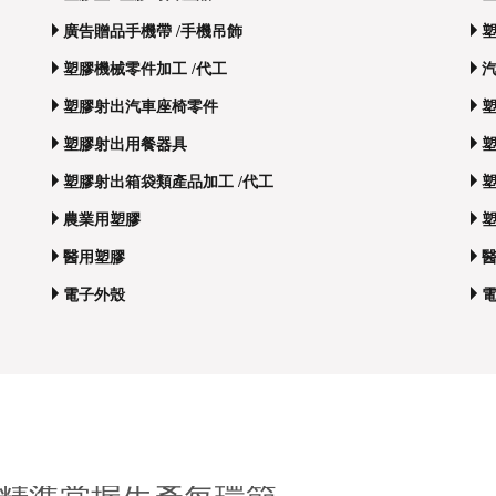
廣告贈品手機帶 /手機吊飾
塑
塑膠機械零件加工 /代工
塑膠射出汽車座椅零件
塑膠射出用餐器具
塑膠射出箱袋類產品加工 /代工
農業用塑膠
醫用塑膠
醫
電子外殼