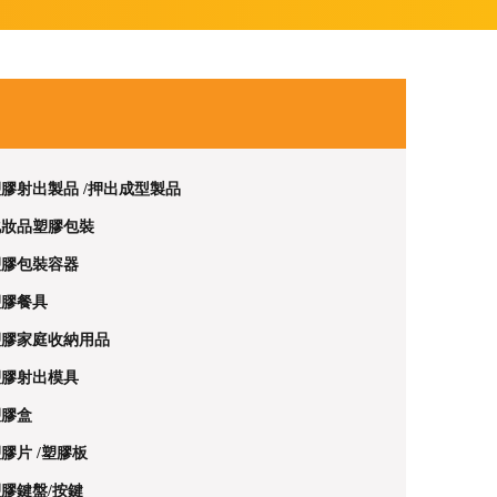
膠射出製品 /押出成型製品
化妝品塑膠包裝
塑膠包裝容器
塑膠餐具
塑膠家庭收納用品
塑膠射出模具
塑膠盒
膠片 /塑膠板
膠鍵盤/按鍵