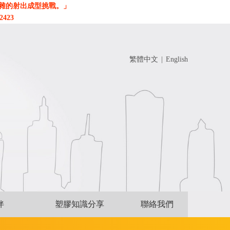
驗，我們能解決最複雜的射出成型挑戰。」
2423
繁體中文
|
English
伴
塑膠知識分享
聯絡我們