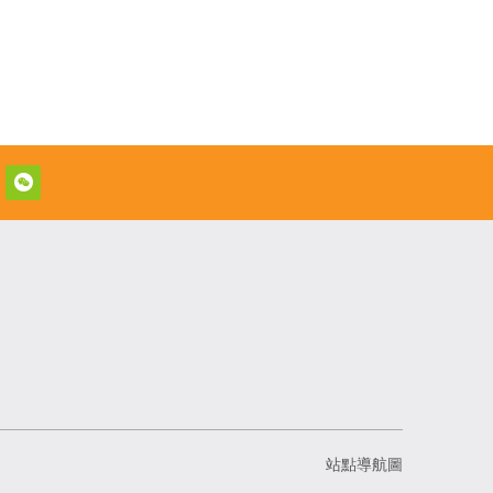
站點導航圖