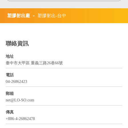
塑膠射出廠
»
塑膠射出-台中
聯絡資訊
地址
臺中市大甲區 重義三路26巷66號
電話
04-26862423
郵箱
net
@LO-SO.com
傳真
+886-4-26862478