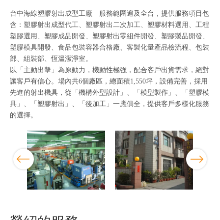
台中海線塑膠射出成型工廠—服務範圍遍及全台，提供服務項目包
含：塑膠射出成型代工、塑膠射出二次加工、塑膠材料選用、工程
塑膠選用、塑膠成品開發、塑膠射出零組件開發、塑膠製品開發、
塑膠模具開發、食品包裝容器合格廠、客製化量產品檢流程、包裝
部、組裝部、恆溫潔淨室。
以「主動出擊」為原動力，機動性極強，配合客戶出貨需求，絕對
讓客戶有信心。場內共6個廠區，總面積1,550坪，設備完善，採用
先進的射出機具，從「機構外型設計」、「模型製作」、「塑膠模
具」、「塑膠射出」、「後加工」一應俱全，提供客戶多樣化服務
的選擇。
Previous
Next