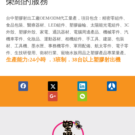
榮紹的服務
台中塑膠射出工廠OEM/ODM代工量產，項目包含：精密零組件、
食品包裝、醫療器材、LED組件、塑膠齒輪、太陽能光電組件、3C
外殼、塑膠外殼、家電、通訊器材、電腦周邊產品、機械零件、汽
機車零件、化妝品、運動器材、相機組件、手工具、建築、包裝
材、工具機、墨水匣、事務機零件、軍用配備、航太零件、電子零
件、生技研發用、衛材行業、寵物水族用品之塑膠產品專業量產。
生產能力:24小時 ．3班制．38台以上塑膠射出機