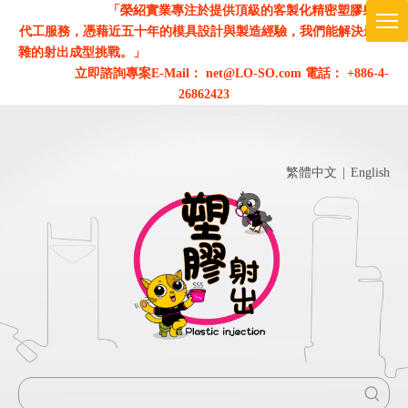
「榮紹實業專注於提供頂級的客製化精密塑膠射出
代工服務，憑藉近五十年的模具設計與製造經驗，我們能解決最複
雜的射出成型挑戰。」
立即諮詢專案
E-Mail： net@LO-SO.com 電話： +886-4-
26862423
繁體中文
|
English