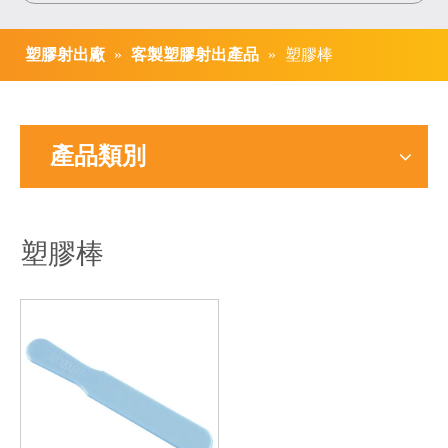
塑膠射出廠
»
客製塑膠射出產品
»
塑膠棒
產品類別
塑膠棒