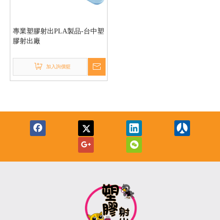
專業塑膠射出PLA製品-台中塑
膠射出廠
加入詢價籃