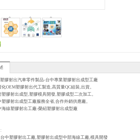
述
S塑膠射出汽車零件製品-台中專業塑膠射出成型工廠
製化OEM塑膠射出代工製造,高質量QC組裝,出貨。
密塑膠射出成型,塑膠模具開發,塑膠成型二次加工。
中塑膠射出成型工廠服務全省,合作外銷供應廠。
中海線塑膠射出工廠-榮紹塑膠射出成型廠
:
台中塑膠射出工廠,塑膠射出成型中部海線工廠,模具開發