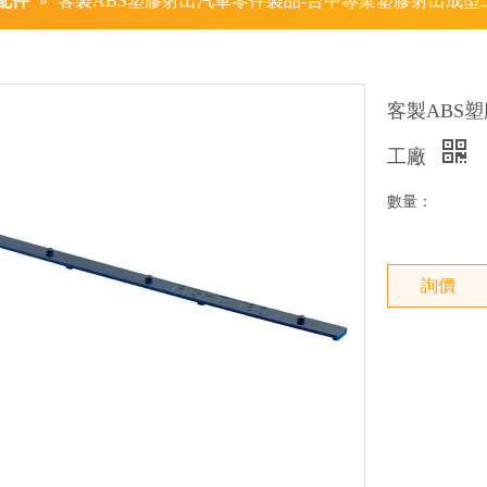
配件
»
客製ABS塑膠射出汽車零件製品-台中專業塑膠射出成型
客製ABS
工廠
數量：
詢價