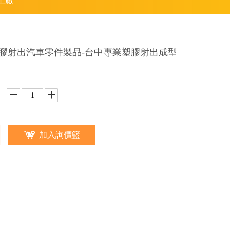
工廠
塑膠射出汽車零件製品-台中專業塑膠射出成型
加入詢價籃