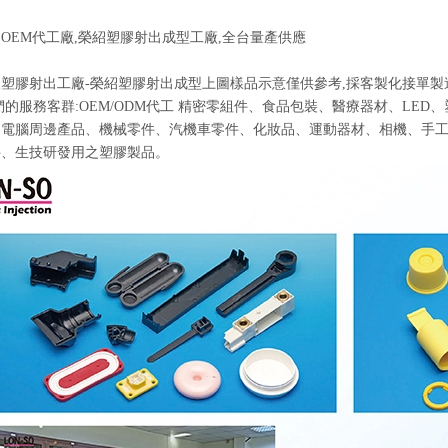
OEM代工廠,榮紹塑膠射出成型工廠,全台量產供應
塑膠射出工廠-榮紹塑膠射出成型上圖樣品示意僅供參考,採客製化接單製
們的服務客群:OEM/ODM代工 精密零組件、食品包裝、醫療器材、LE
、電腦周邊產品、機械零件、汽機車零件、化妝品、運動器材、相機、手
件、生技研發用之塑膠製品。