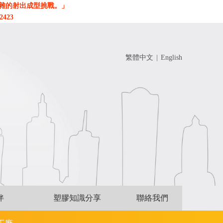
驗，我們能解決最複雜的射出成型挑戰。」
2423
繁體中文
|
English
伴
塑膠知識分享
聯絡我們