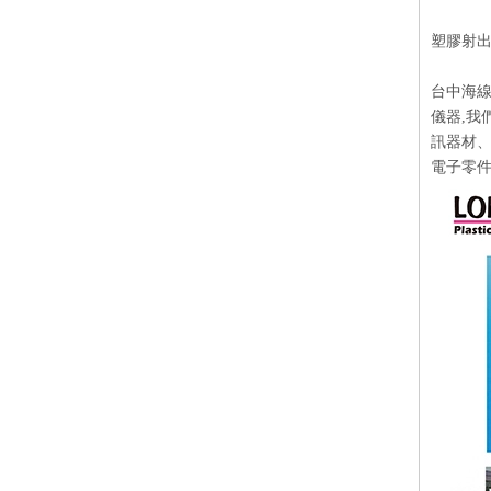
塑膠射出
台中海線
儀器,我
訊器材
電子零