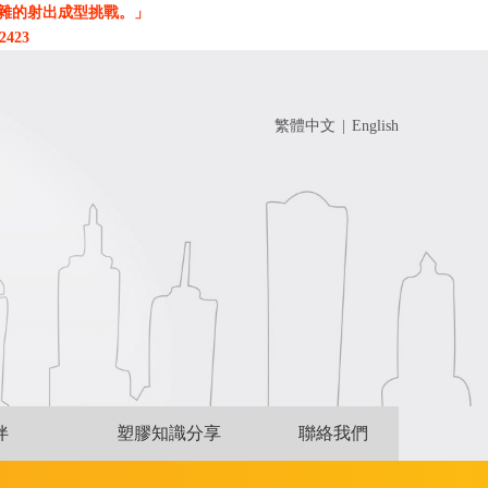
驗，我們能解決最複雜的射出成型挑戰。」
2423
繁體中文
|
English
伴
塑膠知識分享
聯絡我們