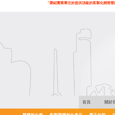
「榮紹實業專注於提供頂級的客製化精密
首頁
關於