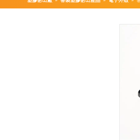
塑膠射出廠
»
客製塑膠射出產品
»
電子外殼
»