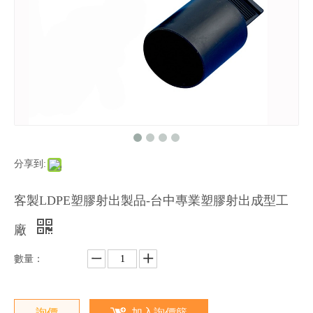
分享到:
客製LDPE塑膠射出製品-台中專業塑膠射出成型工
廠
數量：
詢價
加入詢價籃