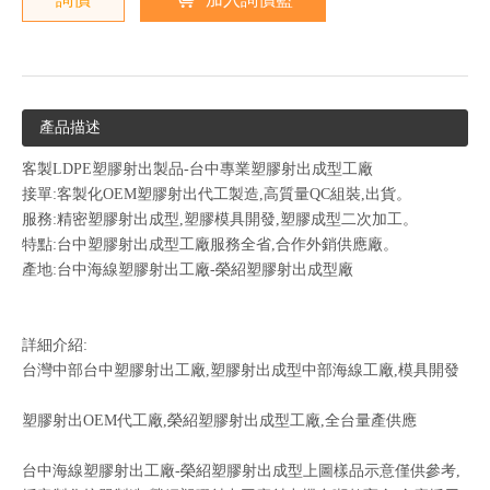
產品描述
客製LDPE塑膠射出製品-台中專業塑膠射出成型工廠
接單:客製化OEM塑膠射出代工製造,高質量QC組裝,出貨。
服務:精密塑膠射出成型,塑膠模具開發,塑膠成型二次加工。
特點:台中塑膠射出成型工廠服務全省,合作外銷供應廠。
產地:台中海線塑膠射出工廠-榮紹塑膠射出成型廠
詳細介紹:
台灣中部台中塑膠射出工廠,塑膠射出成型中部海線工廠,模具開發
塑膠射出OEM代工廠,榮紹塑膠射出成型工廠,全台量產供應
台中海線塑膠射出工廠-榮紹塑膠射出成型上圖樣品示意僅供參考,