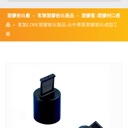
塑膠射出廠
»
客製塑膠射出產品
»
塑膠蓋 /塑膠封口產
品
»
客製LDPE塑膠射出製品-台中專業塑膠射出成型工
廠