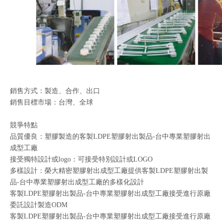
銷售方式：製造、合作、出口
銷售目標市場：台灣、全球
競爭特點
品質優良：塑膠製造的客製LDPE塑膠射出製品-台中專業塑膠射出
成型工廠
接受獨特設計或logo：可接受特別設計或LOGO
多樣設計：榮大精密塑膠射出成型工廠提供客製LDPE塑膠射出製
品-台中專業塑膠射出成型工廠的多樣化設計
客製LDPE塑膠射出製品-台中專業塑膠射出成型工廠接受進行原廠
委託設計製造ODM
客製LDPE塑膠射出製品-台中專業塑膠射出成型工廠接受進行原廠